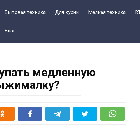
Бытовая техника
Для кухни
Мелкая техника
R
Блог
купать медленную
ыжималку?