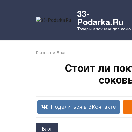
Перейти
к
33-
контенту
Podarka.Ru
Товары и техника для дома
Главная
»
Блог
Стоит ли по
соков
Поделиться в ВКонтакте
Блог