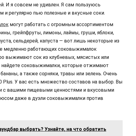
. И я совсем не удивлен. Я сам пользуюсь
 и регулярно пью полезные и вкусные соки.
лок
могут работать с огромным ассортиментом
ины, грейпфруты, лимоны, лаймы, груши, яблоки,
пуста, сельдерей, капуста — вот лишь некоторые из
нге медленно работающих соковыжималок
ро выжимают сок из клубневых, мясистых или
Вы найдете соковыжималки, которые отжимают
бананы, а также сорняки, травы или зелень. Очень
0 Plus. У вас есть множество составов на выбор. Вы
ии с вашими пищевыми ценностями и вкусовыми
плюсом даже в дуэли соковыжималки против
аундбар выбрать? Узнайте, на что обратить