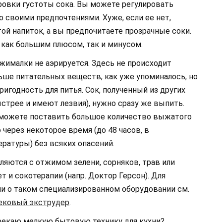
ровки густоты сока. Вы можете регулировать
 своими предпочтениями. Хуже, если ее нет,
й напиток, а вы предпочитаете прозрачные соки.
как большим плюсом, так и минусом.
ималки не аэрируется. Здесь не происходит
ьше питательных веществ, как уже упоминалось, но
игодность для питья. Сок, полученный из других
стрее и имеют лезвия), нужно сразу же выпить.
 можете поставить большое количество выжатого
 через некоторое время (до 48 часов, в
ратуры) без всяких опасений.
яются с отжимом зелени, сорняков, трав или
т и сокотерапии (напр. Доктор Герсон). Для
и о таком специализированном оборудовании см.
ековый экструдер
.
упрекаю мелкую бытовую технику для кухни?