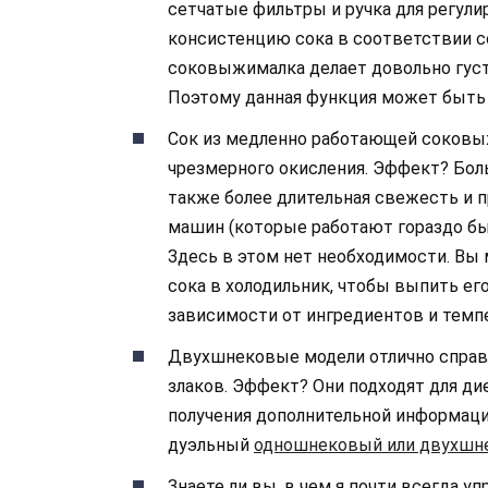
сетчатые фильтры и ручка для регули
консистенцию сока в соответствии со
соковыжималка делает довольно густо
Поэтому данная функция может быть 
Сок из медленно работающей соковыж
чрезмерного окисления. Эффект? Бол
также более длительная свежесть и пр
машин (которые работают гораздо бы
Здесь в этом нет необходимости. Вы
сока в холодильник, чтобы выпить его
зависимости от ингредиентов и темпе
Двухшнековые модели отлично справл
злаков. Эффект? Они подходят для дие
получения дополнительной информаци
дуэльный
одношнековый или двухшн
Знаете ли вы, в чем я почти всегда 