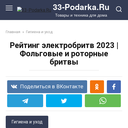
Перейти
33-Podarka.Ru
к
Товары и техника для дома
контенту
Главная
»
Гигиена и уход
Рейтинг электробритв 2023 |
Фольговые и роторные
бритвы
Поделиться в ВКонтакте
Гигиена и уход