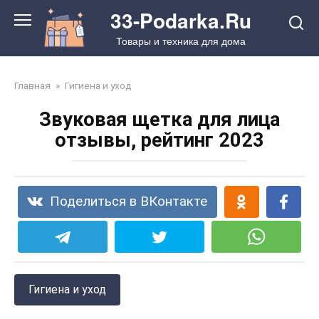
Перейти
33-Podarka.Ru
к
Товары и техника для дома
контенту
Главная
»
Гигиена и уход
Звуковая щетка для лица
отзывы, рейтинг 2023
Поделиться в ВКонтакте
Гигиена и уход