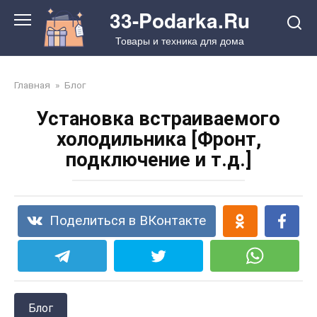
Перейти
33-Podarka.Ru
к
Товары и техника для дома
контенту
Главная
»
Блог
Установка встраиваемого
холодильника [Фронт,
подключение и т.д.]
Поделиться в ВКонтакте
Блог