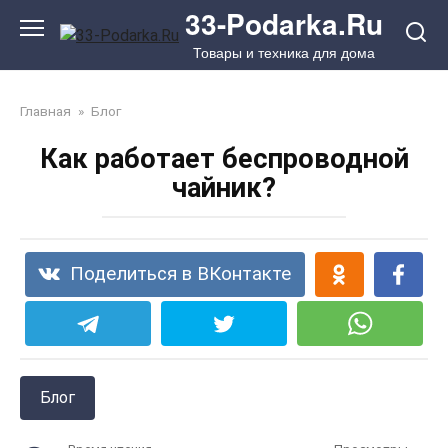
Перейти
33-Podarka.Ru
к
Товары и техника для дома
контенту
Главная
»
Блог
Как работает беспроводной
чайник?
Поделиться в ВКонтакте
Блог