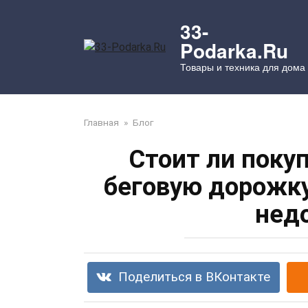
Перейти
к
33-
контенту
Podarka.Ru
Товары и техника для дома
Главная
»
Блог
Стоит ли поку
беговую дорожку
нед
Поделиться в ВКонтакте