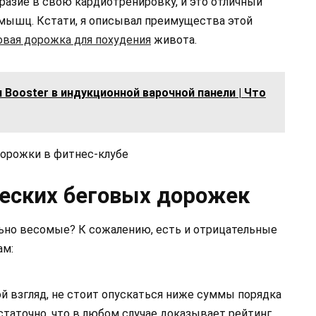
бразие в свою кардиотренировку, и это отличный
 мышц. Кстати, я описывал преимущества этой
овая дорожка для похудения
живота.
 Booster в индукционной варочной панели | Что
еских беговых дорожек
ьно весомые? К сожалению, есть и отрицательные
ам:
й взгляд, не стоит опускаться ниже суммы порядка
остаточно, что в любом случае доказывает рейтинг