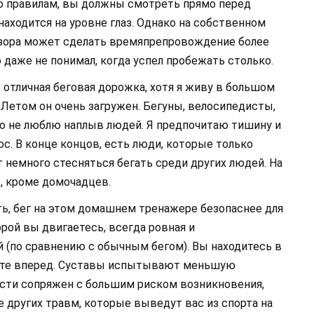
По правилам, вы должны смотреть прямо перед
я находится на уровне глаз. Однако на собственном
изора может сделать времяпрепровождение более
о даже не понимал, когда успел пробежать столько.
 отличная беговая дорожка, хотя я живу в большом
. Летом он очень загружен. Бегуны, велосипедисты,
 что не люблю наплыв людей. Я предпочитаю тишину и
юс. В конце концов, есть люди, которые только
 немного стесняться бегать среди других людей. На
, кроме домочадцев.
ть, бег на этом домашнем тренажере безопаснее для
орой вы двигаетесь, всегда ровная и
 (по сравнению с обычным бегом). Вы находитесь в
шите вперед. Суставы испытывают меньшую
ости сопряжен с большим риском возникновения,
е других травм, которые выведут вас из спорта на