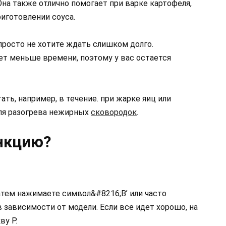
Она также отлично помогает при варке картофеля,
риготовлении соуса.
просто не хотите ждать слишком долго.
ет меньше времени, поэтому у вас остается
ать, например, в течение. при жарке яиц или
для разогрева нежирных
сковородок
.
нкцию?
атем нажимаете символ&#8216;B’ или часто
в зависимости от модели. Если все идет хорошо, на
ву P.