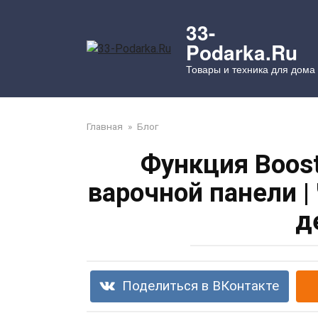
Перейти
к
33-
контенту
Podarka.Ru
Товары и техника для дома
Главная
»
Блог
Функция Boos
варочной панели | 
д
Поделиться в ВКонтакте