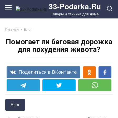
Перейти
33-Podarka.Ru
к
Товары и техника для дома
контенту
Главная
»
Блог
Помогает ли беговая дорожка
для похудения живота?
Поделиться в ВКонтакте
Блог