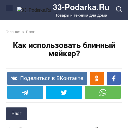
Перейти
33-Podarka.Ru
к
Товары и техника для дома
контенту
Главная
»
Блог
Как использовать блинный
мейкер?
Поделиться в ВКонтакте
Блог