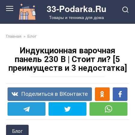
Перейти
33-Podarka.Ru
к
Товары и техника для дома
контенту
Главная
»
Блог
Индукционная варочная
панель 230 В | Стоит ли? [5
преимуществ и 3 недостатка]
Поделиться в ВКонтакте
Блог