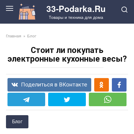
Перейти
33-Podarka.Ru
к
Товары и техника для дома
контенту
Главная
»
Блог
Стоит ли покупать
электронные кухонные весы?
Поделиться в ВКонтакте
Блог