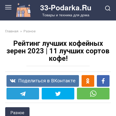
Перейти
33-Podarka.Ru
к
Товары и техника для дома
контенту
Главная
»
Разное
Рейтинг лучших кофейных
зерен 2023 | 11 лучших сортов
кофе!
Поделиться в ВКонтакте
Разное