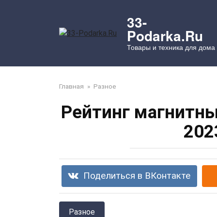
Перейти
к
33-
контенту
Podarka.Ru
Товары и техника для дома
Главная
»
Разное
Рейтинг магнитны
202
Поделиться в ВКонтакте
Разное