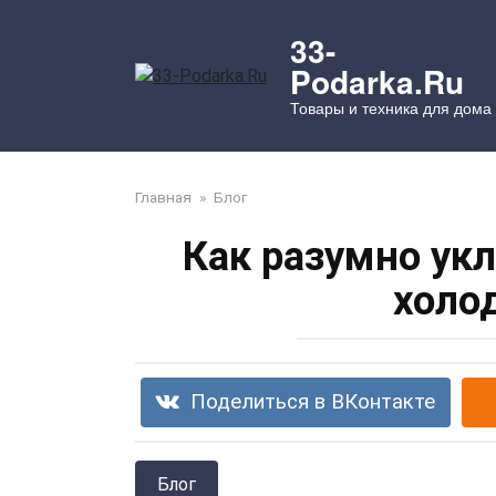
Перейти
к
33-
контенту
Podarka.Ru
Товары и техника для дома
Главная
»
Блог
Как разумно ук
холо
Поделиться в ВКонтакте
Блог