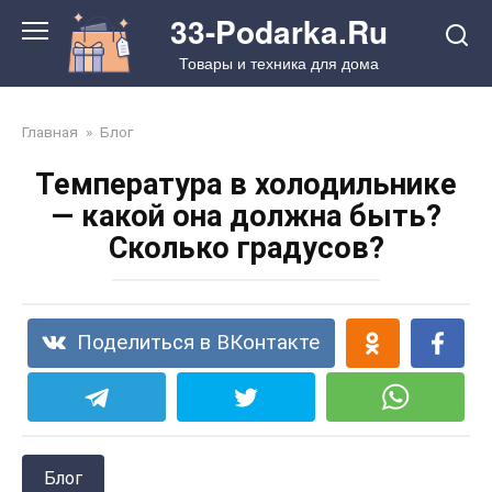
Перейти
33-Podarka.Ru
к
Товары и техника для дома
контенту
Главная
»
Блог
Температура в холодильнике
— какой она должна быть?
Сколько градусов?
Поделиться в ВКонтакте
Блог