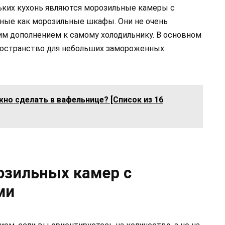
ьких кухонь являются морозильные камеры с
ые как морозильные шкафы. Они не очень
им дополнением к самому холодильнику. В основном
ространство для небольших замороженных
но сделать в вафельнице? [Список из 16
озильных камер с
ми