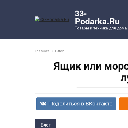
Перейти
к
33-
контенту
Podarka.Ru
Товары и техника для дома
Главная
»
Блог
Ящик или моро
л
Поделиться в ВКонтакте
Блог