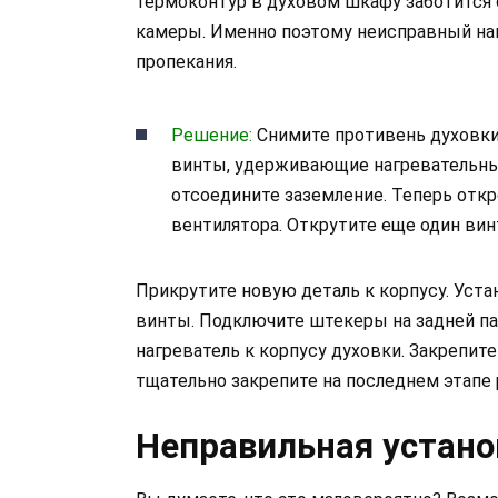
термоконтур в духовом шкафу заботится 
камеры. Именно поэтому неисправный наг
пропекания.
Решение:
Снимите противень духовки
винты, удерживающие нагревательный
отсоедините заземление. Теперь отк
вентилятора. Открутите еще один винт
Прикрутите новую деталь к корпусу. Уста
винты. Подключите штекеры на задней пан
нагреватель к корпусу духовки. Закрепит
тщательно закрепите на последнем этапе 
Неправильная устан