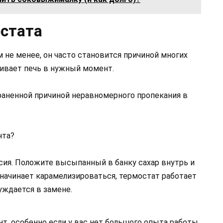
стата
м не менее, он часто становится причиной многих
ливает печь в нужный момент.
аненной причиной неравномерного пропекания в
нта?
сия. Положите высыпанный в банку сахар внутрь и
р начинает карамелизироваться, термостат работает
уждается в замене.
, особенно если у вас нет большого опыта работы