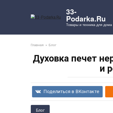
Перейти
к
33-
контенту
Podarka.Ru
Товары и техника для дома
Главная
»
Блог
Духовка печет не
и 
Поделиться в ВКонтакте
Блог