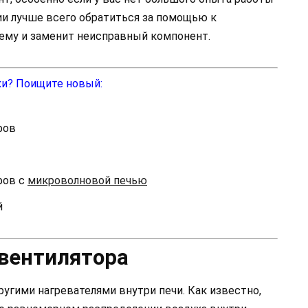
ии лучше всего обратиться за помощью к
ему и заменит неисправный компонент.
ки? Поищите новый:
фов
фов с
микроволновой печью
й
вентилятора
ругими нагревателями внутри печи. Как известно,