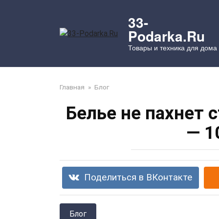
Перейти
к
33-
контенту
Podarka.Ru
Товары и техника для дома
Главная
»
Блог
Белье не пахнет 
— 1
Поделиться в ВКонтакте
Блог