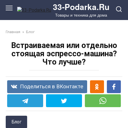
Перейти
33-Podarka.Ru
к
Товары и техника для дома
контенту
Главная
»
Блог
Встраиваемая или отдельно
стоящая эспрессо-машина?
Что лучше?
Поделиться в ВКонтакте
Блог