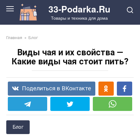
Перейти
33-Podarka.Ru
к
Товары и техника для дома
контенту
Главная
»
Блог
Виды чая и их свойства —
Какие виды чая стоит пить?
Поделиться в ВКонтакте
Блог