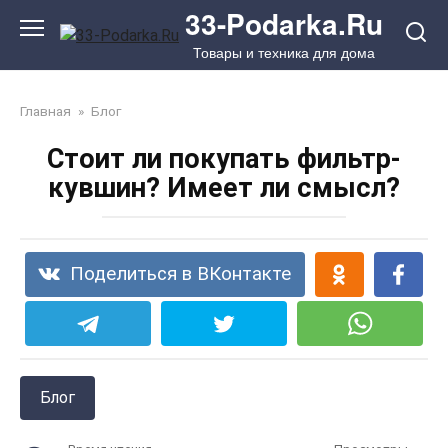
Перейти
33-Podarka.Ru
к
Товары и техника для дома
контенту
Главная
»
Блог
Стоит ли покупать фильтр-
кувшин? Имеет ли смысл?
Поделиться в ВКонтакте
Блог