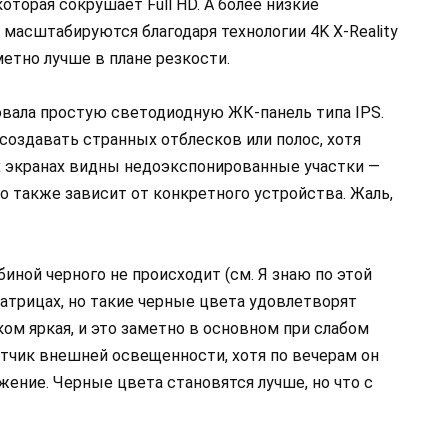
оторая сокрушает Full HD. А более низкие
масштабируются благодаря технологии 4K X-Reality
метно лучше в плане резкости.
овала простую светодиодную ЖК-панель типа IPS.
 создавать странных отблесков или полос, хотя
их экранах видны недоэкспонированные участки —
это также зависит от конкретного устройства. Жаль,
биной черного не происходит (см. Я знаю по этой
атрицах, но такие черные цвета удовлетворят
ком яркая, и это заметно в основном при слабом
тчик внешней освещенности, хотя по вечерам он
ение. Черные цвета становятся лучше, но что с