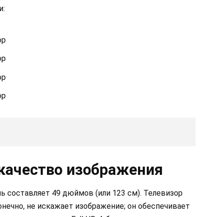
и:
ор
ор
ор
ор
качество изображения
ль составляет 49 дюймов (или 123 см). Телевизор
онечно, не искажает изображение; он обеспечивает