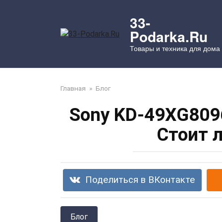
Перейти
к
33-
контенту
Podarka.Ru
Товары и техника для дома
Главная
»
Блог
Sony KD-49XG8096 
Стоит 
Поделиться в ВКонтакте
Блог