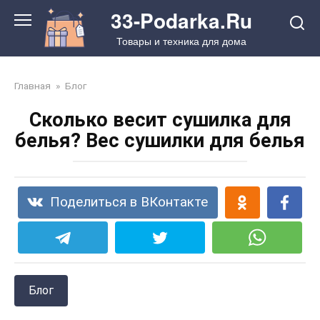
Перейти
33-Podarka.Ru
к
Товары и техника для дома
контенту
Главная
»
Блог
Сколько весит сушилка для
белья? Вес сушилки для белья
Поделиться в ВКонтакте
Блог