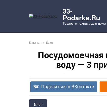
Перейти
к
33-
контенту
Podarka.Ru
Товары и техника для дома
Главная
»
Блог
Посудомоечная 
воду — 3 п
Поделиться в ВКонтакте
Блог