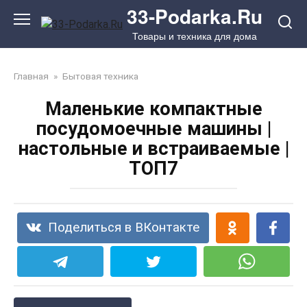
Перейти
33-Podarka.Ru
к
Товары и техника для дома
контенту
Главная
»
Бытовая техника
Маленькие компактные
посудомоечные машины |
настольные и встраиваемые |
ТОП7
Поделиться в ВКонтакте