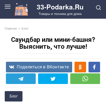
Перейти
33-Podarka.Ru
к
Товары и техника для дома
контенту
Главная
»
Блог
Саундбар или мини-башня?
Выяснить, что лучше!
Поделиться в ВКонтакте
Блог