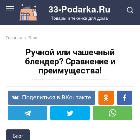
Перейти
33-Podarka.Ru
к
Товары и техника для дома
контенту
Главная
»
Блог
Ручной или чашечный
блендер? Сравнение и
преимущества!
Поделиться в ВКонтакте
Блог