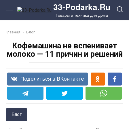
Перейти
33-Podarka.Ru
к
Товары и техника для дома
контенту
Главная
»
Блог
Кофемашина не вспенивает
молоко — 11 причин и решений
Поделиться в ВКонтакте
Блог