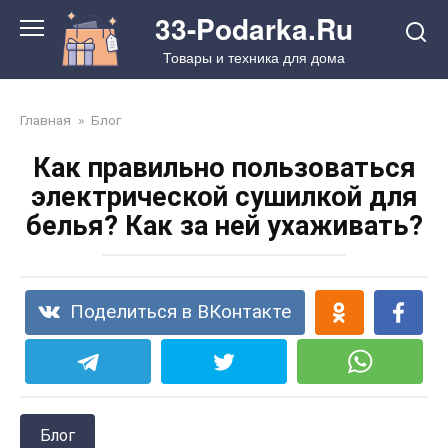
Перейти
33-Podarka.Ru
к
Товары и техника для дома
контенту
Главная
»
Блог
Как правильно пользоваться
электрической сушилкой для
белья? Как за ней ухаживать?
Поделиться в ВКонтакте
Блог