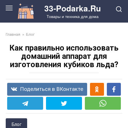
Перейти
33-Podarka.Ru
к
Товары и техника для дома
контенту
Главная
»
Блог
Как правильно использовать
домашний аппарат для
изготовления кубиков льда?
Поделиться в ВКонтакте
Блог