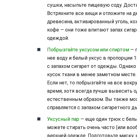
сушки, насыпьте пищевую соду. Дост
Встряхните все вещи и отложите на де
древесина, активированный уголь, к
кофе — они тоже впитают запах сигар
одеждой.
Побрызгайте уксусом или спиртом
— п
нее воду и белый уксус в пропорции 
с запахом сигарет от одежды. Однако
кусок ткани в менее заметном месте.
Если нет, то побрызгайте на все вокр
время, хотя всегда лучше вывесить о
естественным образом. Вы также мож
справляется с запахом сигаретного д
Уксусный пар
— еще один трюк с белы
можете стирать очень часто (или вооб
верхней одежде. Подготовьте миску, н