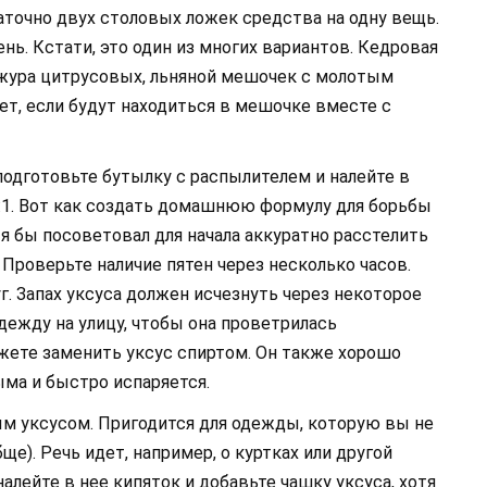
аточно двух столовых ложек средства на одну вещь.
нь. Кстати, это один из многих вариантов. Кедровая
ожура цитрусовых, льняной мешочек с молотым
ет, если будут находиться в мешочке вместе с
одготовьте бутылку с распылителем и налейте в
1:1. Вот как создать домашнюю формулу для борьбы
 я бы посоветовал для начала аккуратно расстелить
 Проверьте наличие пятен через несколько часов.
уг. Запах уксуса должен исчезнуть через некоторое
дежду на улицу, чтобы она проветрилась
ете заменить уксус спиртом. Он также хорошо
ыма и быстро испаряется.
м уксусом. Пригодится для одежды, которую вы не
ще). Речь идет, например, о куртках или другой
алейте в нее кипяток и добавьте чашку уксуса, хотя