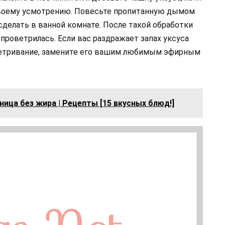
воему усмотрению. Повесьте пропитанную дымом
сделать в ванной комнате. После такой обработки
 проветрилась. Если вас раздражает запах уксуса
оветривание, замените его вашим любимым эфирным
ица без жира | Рецепты [15 вкусных блюд!]