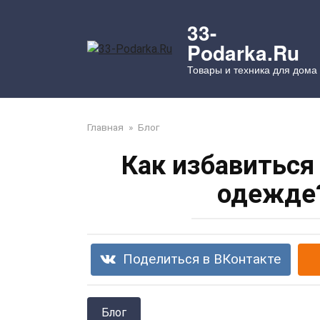
Перейти
к
33-
контенту
Podarka.Ru
Товары и техника для дома
Главная
»
Блог
Как избавиться 
одежде?
Поделиться в ВКонтакте
Блог