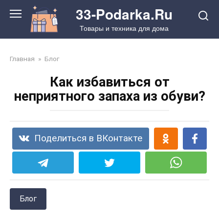
Перейти
33-Podarka.Ru
к
Товары и техника для дома
контенту
Главная
»
Блог
Как избавиться от
неприятного запаха из обуви?
Поделиться в ВКонтакте
Блог