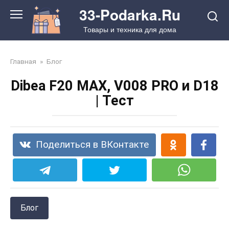
Перейти
33-Podarka.Ru
к
Товары и техника для дома
контенту
Главная
»
Блог
Dibea F20 MAX, V008 PRO и D18
| Тест
Поделиться в ВКонтакте
Блог