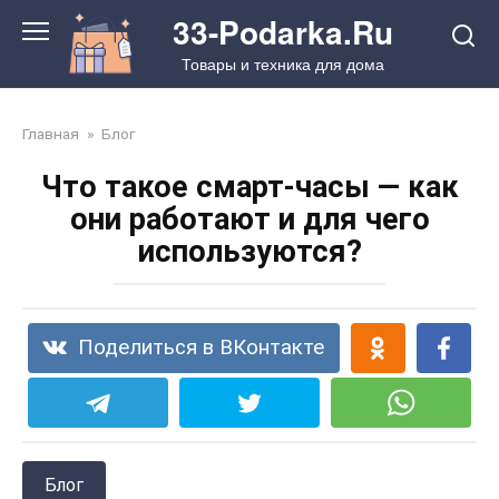
Перейти
33-Podarka.Ru
к
Товары и техника для дома
контенту
Главная
»
Блог
Что такое смарт-часы — как
они работают и для чего
используются?
Поделиться в ВКонтакте
Блог