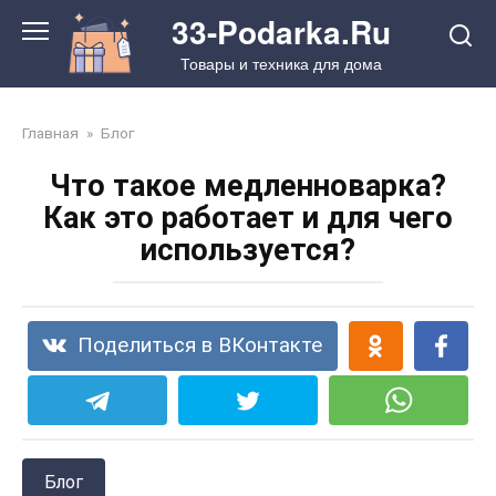
Перейти
33-Podarka.Ru
к
Товары и техника для дома
контенту
Главная
»
Блог
Что такое медленноварка?
Как это работает и для чего
используется?
Поделиться в ВКонтакте
Блог