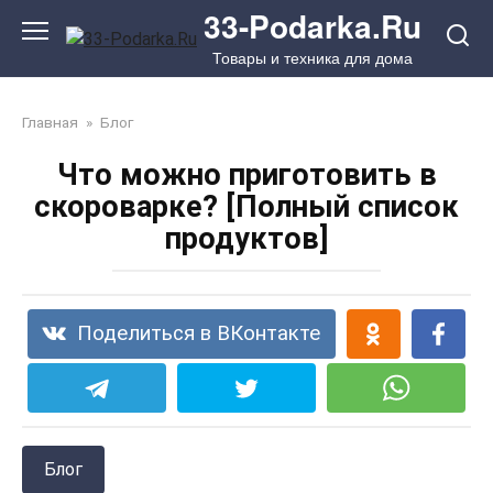
Перейти
33-Podarka.Ru
к
Товары и техника для дома
контенту
Главная
»
Блог
Что можно приготовить в
скороварке? [Полный список
продуктов]
Поделиться в ВКонтакте
Блог