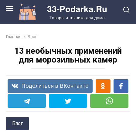
Перейти
33-Podarka.Ru
к
Товары и техника для дома
контенту
Главная
»
Блог
13 необычных применений
для морозильных камер
Поделиться в ВКонтакте
Блог