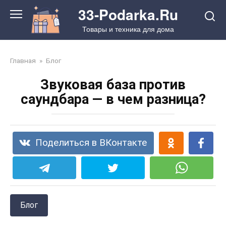
Перейти
33-Podarka.Ru
к
Товары и техника для дома
контенту
Главная
»
Блог
Звуковая база против
саундбара — в чем разница?
Поделиться в ВКонтакте
Блог