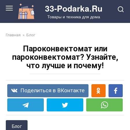
Перейти
33-Podarka.Ru
к
Товары и техника для дома
контенту
Главная
»
Блог
Пароконвектомат или
пароконвектомат? Узнайте,
что лучше и почему!
Поделиться в ВКонтакте
Блог