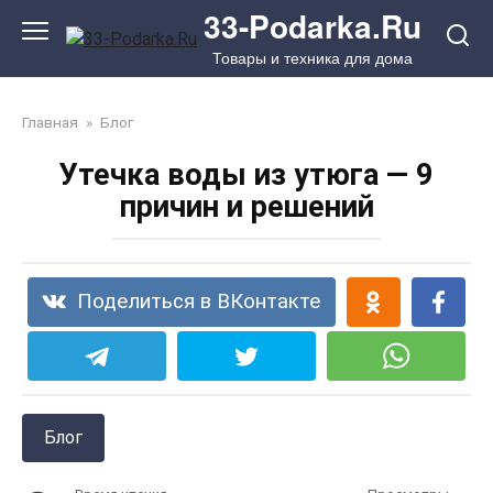
Перейти
33-Podarka.Ru
к
Товары и техника для дома
контенту
Главная
»
Блог
Утечка воды из утюга — 9
причин и решений
Поделиться в ВКонтакте
Блог