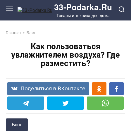
Перейти
33-Podarka.Ru
к
Товары и техника для дома
контенту
Главная
»
Блог
Как пользоваться
увлажнителем воздуха? Где
разместить?
Поделиться в ВКонтакте
Блог