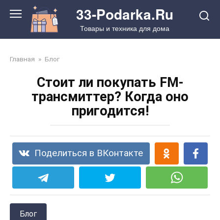
Перейти
33-Podarka.Ru
к
Товары и техника для дома
контенту
Главная
»
Блог
Стоит ли покупать FM-
трансмиттер? Когда оно
пригодится!
Поделиться в ВКонтакте
Блог