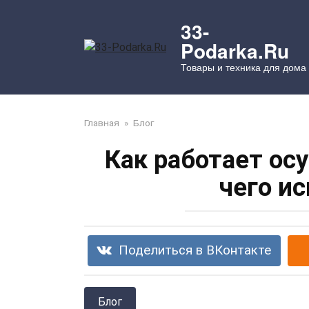
Перейти
к
33-
контенту
Podarka.Ru
Товары и техника для дома
Главная
»
Блог
Как работает ос
чего и
Поделиться в ВКонтакте
Блог