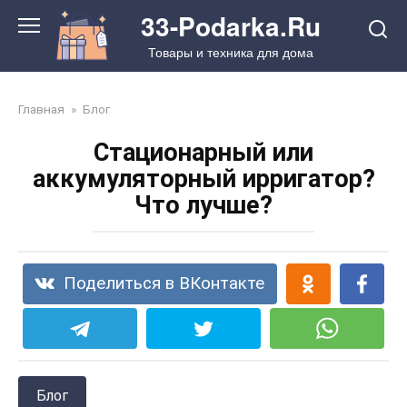
Перейти
33-Podarka.Ru
к
Товары и техника для дома
контенту
Главная
»
Блог
Стационарный или
аккумуляторный ирригатор?
Что лучше?
Поделиться в ВКонтакте
Блог