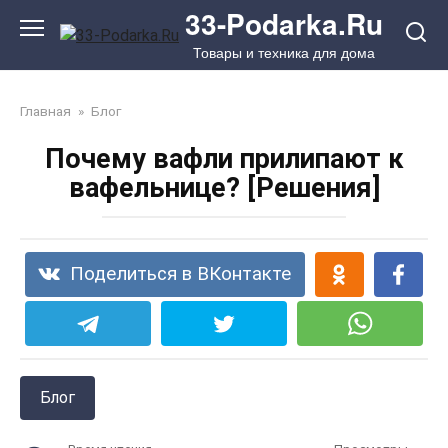
Перейти
33-Podarka.Ru
к
Товары и техника для дома
контенту
Главная
»
Блог
Почему вафли прилипают к
вафельнице? [Решения]
Поделиться в ВКонтакте
Блог