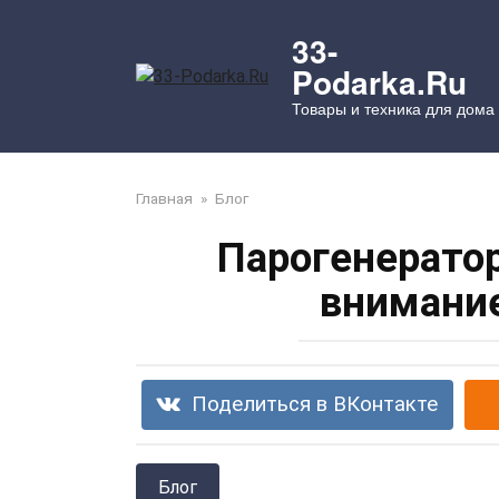
Перейти
к
33-
контенту
Podarka.Ru
Товары и техника для дома
Главная
»
Блог
Парогенератор
внимание
Поделиться в ВКонтакте
Блог