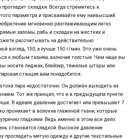
 прогладит складки. Всегда стремитесь к
того параметра и присваивайте ему наивысший
риобретение мгновенно разглаживающим легко
прямые заломы, рябь и складки на жестких и
можете рассчитывать на действительно
 взгляд, 130, а лучше 150 г/мин. Это уже очень
ься к любым тканям, включая толстые. Чем чаще вы
 вы носите пиджак, блейзер, тяжелые шторы или
паровая станция вам понадобится.
отока пара недостаточно. Он должен выходить из
нием. Тот же принцип, что и в предыдущем пункте:
чше. В идеале давление достигает или превышает 7
ко проникает в волокна глаженой ткани, которые
упречно гладкими. Ведь именно в этом все дело:
кань становится гладкой. Высокое давление
у прогладить мятую одежду и другие текстильные