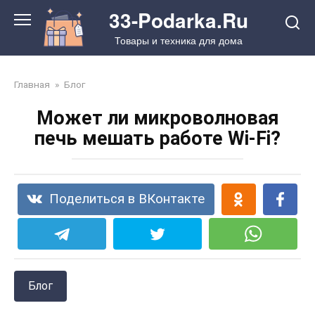
Перейти
33-Podarka.Ru
к
Товары и техника для дома
контенту
Главная
»
Блог
Может ли микроволновая
печь мешать работе Wi-Fi?
Поделиться в ВКонтакте
Блог