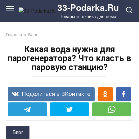
Перейти
33-Podarka.Ru
к
Товары и техника для дома
контенту
Главная
»
Блог
Какая вода нужна для
парогенератора? Что класть в
паровую станцию?
Поделиться в ВКонтакте
Блог