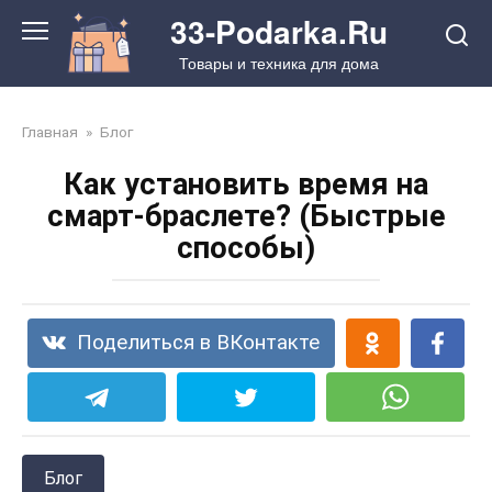
Перейти
33-Podarka.Ru
к
Товары и техника для дома
контенту
Главная
»
Блог
Как установить время на
смарт-браслете? (Быстрые
способы)
Поделиться в ВКонтакте
Блог