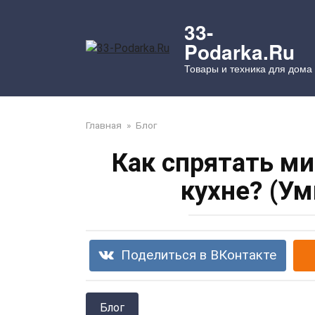
Перейти
к
33-
контенту
Podarka.Ru
Товары и техника для дома
Главная
»
Блог
Как спрятать м
кухне? (У
Поделиться в ВКонтакте
Блог